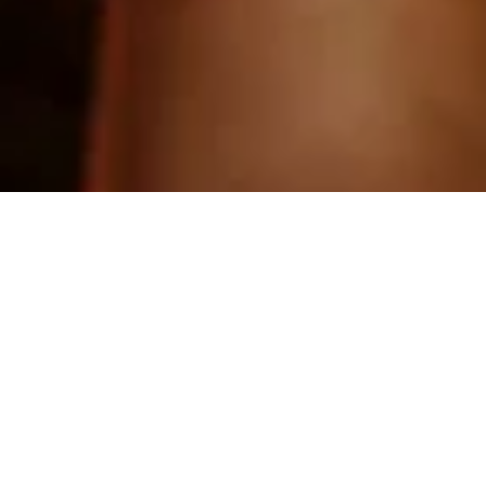
zum Kurfürsten Bocholt | 
Willkommen!
Herzlich willkommen beim Kurfürsten in Bocholt. Auf 